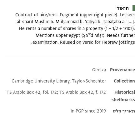
תיאור
Contract of hire/rent. Fragment (upper right piece). Lessee:
al-sharīf Muslim b. Muḥammad b. Yaḥyā b. Ṭabāṭabā al-[...].
He rents a number of shares in a property (1 + 1/2 + 1/10?).
Mentions upper egypt (Ṣaʿīd Miṣr). Needs further
examination. Reused on verso for Hebrew jottings.
Additional metadata
Geniza
Provenance
Cambridge University Library, Taylor-Schechter
Collection
TS Arabic Box 42, fol. 172; TS Arabic Box 42, f. 172
Historical
shelfmarks
תאריך קלט
In PGP since 2019