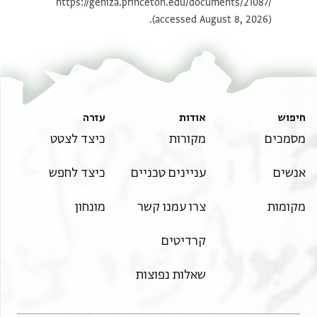
https://geniza.princeton.edu/documents/21087/
(accessed August 8, 2026).
חיפוש
אודות
עזרה
מסמכים
מקורות
כיצד לצטט
אנשים
עניינים טכניים
כיצד לחפש
מקומות
צרו עמנו קשר
מונחון
קרדיטים
שאלות נפוצות