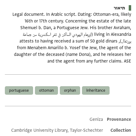
תיאור
Legal document. In Arabic script. Dating: Ottoman-era, likely
16th or 17th century. Concerning the estate of the late
Shemuel b. Dan, a Portuguese Jew. His brother Avraham,
living in Alexandria (اورهام اليهودي الساكن في ثغر اسكندرية من جماعة
بورتغال), attests to having received a sum of 50 gold dinars
from Menaḥem Amarillo b. Yosef the Jew, the agent of the
daughter of the deceased (name Dona), and he releases her
and the agent from any further claims. ASE
תגים
portuguese
ottoman
orphan
inheritance
Additional metadata
Geniza
Provenance
Cambridge University Library, Taylor-Schechter
Collection