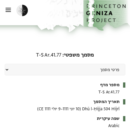
ף הבית
ילוג לתוכן
הפעלת מצב כהה
פתי
מסמך משפטי: T-S Ar.41.77
מסמך משפטי
T-S Ar.41.77
מטא-דאטא
מספר מדף
T-S Ar.41.77
תאריך המסמך
Dhū l-Ḥijja 504 Hijrī
(10 יוני 1111–9 יולי 1111 CE)
שפה עיקרית
Arabic