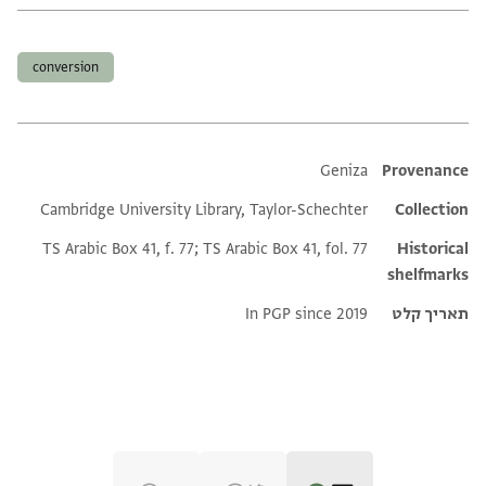
תגים
conversion
Additional metadata
Geniza
Provenance
Cambridge University Library, Taylor-Schechter
Collection
TS Arabic Box 41, f. 77; TS Arabic Box 41, fol. 77
Historical
shelfmarks
תאריך קלט
In PGP since 2019