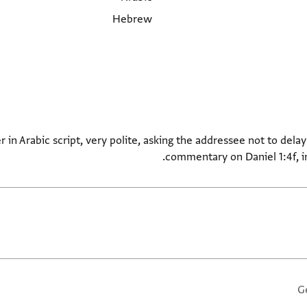
Hebrew
er in Arabic script, very polite, asking the addressee not to del
commentary on Daniel 1:4f, i
G