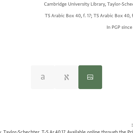
Cambridge University Library, Taylor-Sche
TS Arabic Box 40, f. 17; TS Arabic Box 40, f
In PGP since
100%
100%
, Taylor-Schechter, T-S Ar.40.17. Available online through the P