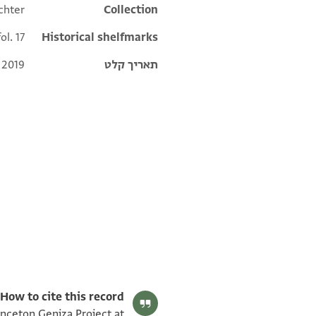
chter
Collection
ol. 17
Historical shelfmarks
 2019
תאריך קלט
T-S Ar.40.17 1v
T-S Ar.40.17 1r
תנאי היתר שימוש בתצלום
How to cite this record:
rinceton Geniza Project at