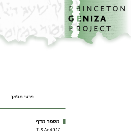
דילוג לתוכן
דף הבית
ם
פרטי מסמך
מספר מדף
מטא-דאטא
T-S Ar.40.17