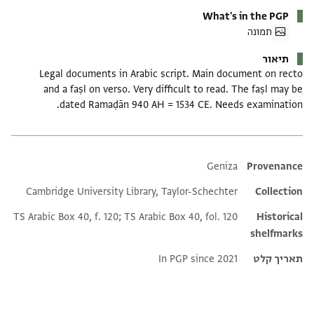
What's in the PGP
תמונה
תיאור
Legal documents in Arabic script. Main document on recto
and a faṣl on verso. Very difficult to read. The faṣl may be
dated Ramaḍān 940 AH = 1534 CE. Needs examination.
Additional metadata
Geniza
Provenance
Cambridge University Library, Taylor-Schechter
Collection
TS Arabic Box 40, f. 120; TS Arabic Box 40, fol. 120
Historical
shelfmarks
תאריך קלט
In PGP since 2021