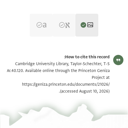
T-S Ar.40.120 1r
הגדל וסובב
How to cite this record:
T-S Ar.40.120 1v
הגדל וסובב
Cambridge University Library, Taylor-Schechter, T-S
Ar.40.120. Available online through the Princeton Geniza
Project at
תנאי היתר שימוש בתצלום
https://geniza.princeton.edu/documents/21026/
(accessed August 10, 2026).