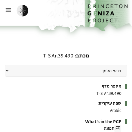
ף הבית
ילוג לתוכן
הפעלת מצב כהה
פתי
מכתב: T-S Ar.39.490
מכתב
T-S Ar.39.490
מטא-דאטא
מספר מדף
T-S Ar.39.490
שפה עיקרית
Arabic
What's in the PGP
תמונה