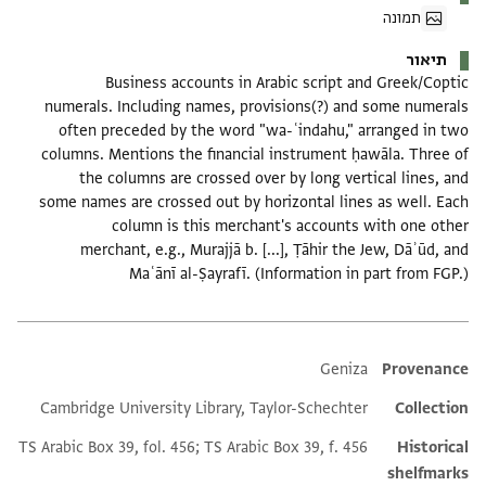
תמונה
תיאור
Business accounts in Arabic script and Greek/Coptic
numerals. Including names, provisions(?) and some numerals
often preceded by the word "wa-ʿindahu," arranged in two
columns. Mentions the financial instrument ḥawāla. Three of
the columns are crossed over by long vertical lines, and
some names are crossed out by horizontal lines as well. Each
column is this merchant's accounts with one other
merchant, e.g., Murajjā b. [...], Ṭāhir the Jew, Dāʾūd, and
Maʿānī al-Ṣayrafī. (Information in part from FGP.)
Additional metadata
Geniza
Provenance
Cambridge University Library, Taylor-Schechter
Collection
TS Arabic Box 39, fol. 456; TS Arabic Box 39, f. 456
Historical
shelfmarks