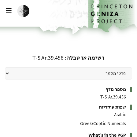
ף הבית
ילוג לתוכן
הפעלת מצב כהה
פתי
רשימה או טבלה: T-S Ar.39.456
רשימה או טבלה
T-S Ar.39.456
מטא-דאטא
מספר מדף
T-S Ar.39.456
שפות עיקריות
Arabic
Greek/Coptic Numerals
What's in the PGP