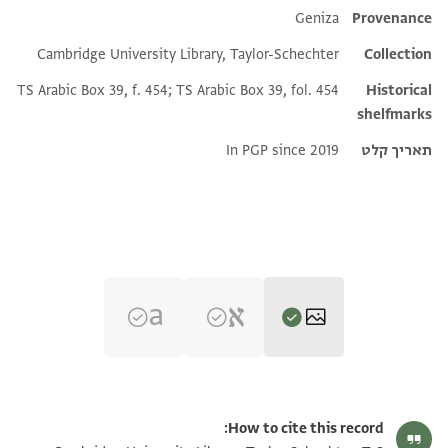
Additional metadata
Geniza
Provenance
Cambridge University Library, Taylor-Schechter
Collection
TS Arabic Box 39, f. 454; TS Arabic Box 39, fol. 454
Historical
shelfmarks
תאריך קלט
In PGP since 2019
T-S Ar.39.454 1r
הגדל וסובב
How to cite this record: