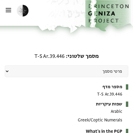
ף הבית
ילוג לתוכן
הפעלת מצב כהה
פתי
מסמך שלטוני: T-S Ar.39.446
מסמך שלטוני
T-S Ar.39.446
מטא-דאטא
מספר מדף
T-S Ar.39.446
שפות עיקריות
Arabic
Greek/Coptic Numerals
What's in the PGP