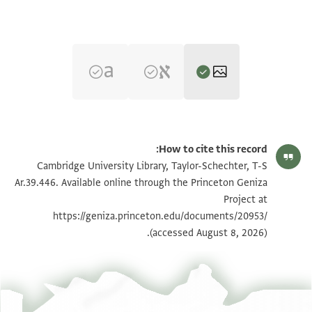
T-S Ar.39.446 1r
הגדל וסובב
How to cite this record:
T-S Ar.39.446 1v
הגדל וסובב
Cambridge University Library, Taylor-Schechter, T-S
Ar.39.446. Available online through the Princeton Geniza
Project at
תנאי היתר שימוש בתצלום
https://geniza.princeton.edu/documents/20953/
(accessed August 8, 2026).