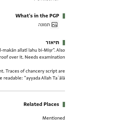
What's in the PGP
תמונה
תיאור
-makān allatī lahu bi-Miṣr". Also
nt. Traces of chancery script are
 readable: "ayyada Allah Taʿālā".
Related Places
Mentioned