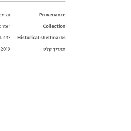
eniza
Additional metadata
Provenance
chter
Collection
l. 437
Historical shelfmarks
תאריך קלט
 2019