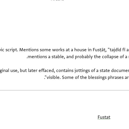
c script. Mentions some works at a house in Fusṭāṭ, "tajdīd fī al
ginal use, but later effaced, contains jottings of a state docume
visible. Some of the blessings phrases are
Fustat