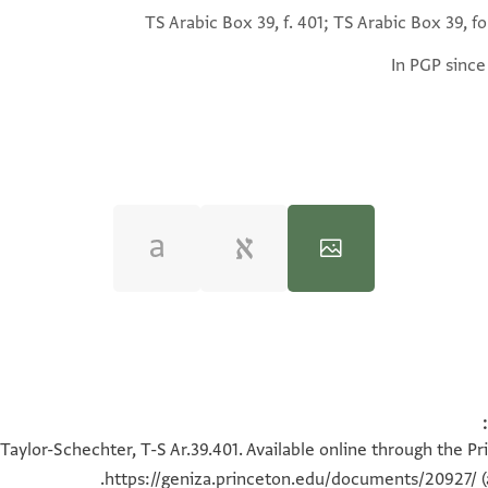
TS Arabic Box 39, f. 401; TS Arabic Box 39, fo
In PGP since
100%
100%
Taylor-Schechter, T-S Ar.39.401. Available online through the P
https://geniza.princeton.edu/documents/20927/
(