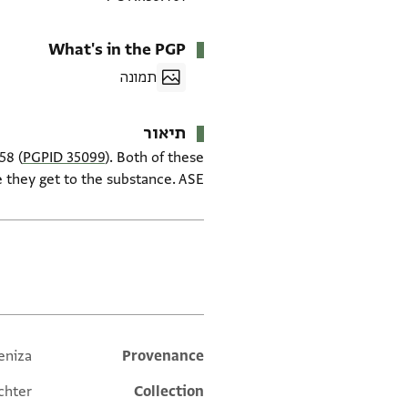
What's in the PGP
תמונה
תיאור
58 (
PGPID 35099
). Both of these
e they get to the substance. ASE
תגים
eniza
Additional metadata
Provenance
chter
Collection