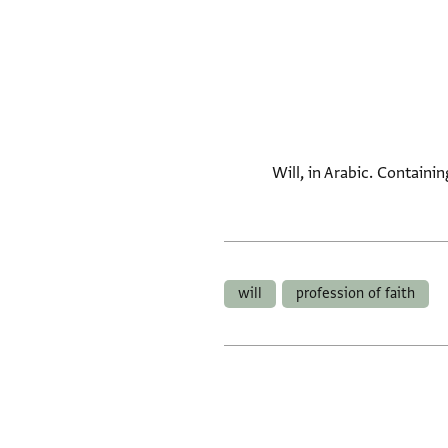
Will, in Arabic. Containin
will
profession of faith