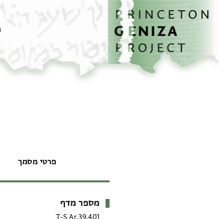
דף הבית
דילוג לתוכן
מ
פרטי מסמך
מספר מדף
מטא-דאטא
T-S Ar.39.401