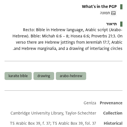
What's in the PGP
תמונה
תיאור
Recto: Bible in Hebrew language, Arabic script (Arabo-
Hebrew). Bible: Michah 6:6 – 8; Hosea 6:6; Proverbs 21:3. On
verso there are Hebrew jottings from Jeremiah 17:7, Arabic
and Hebrew marginalia, and a drawing of interlacing circles.
תגים
karaite bible
drawing
arabo-hebrew
Additional metadata
Geniza
Provenance
Cambridge University Library, Taylor-Schechter
Collection
TS Arabic Box 39, f. 37; TS Arabic Box 39, fol. 37
Historical