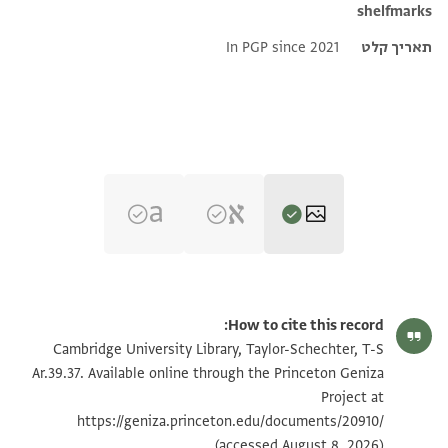
shelfmarks
תאריך קלט
In PGP since 2021
T-S Ar.39.37 1r
הגדל וסובב
How to cite this record:
T-S Ar.39.37 1v
הגדל וסובב
Cambridge University Library, Taylor-Schechter, T-S
Ar.39.37. Available online through the Princeton Geniza
Project at
תנאי היתר שימוש בתצלום
https://geniza.princeton.edu/documents/20910/
(accessed August 8, 2026).