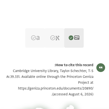
T-S Ar.39.331 1r
הגדל וסובב
How to cite this record:
T-S Ar.39.331 1v
הגדל וסובב
Cambridge University Library, Taylor-Schechter, T-S
Ar.39.331. Available online through the Princeton Geniza
Project at
תנאי היתר שימוש בתצלום
https://geniza.princeton.edu/documents/20890/
(accessed August 6, 2026).