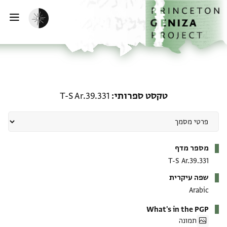
ף הבית
ילוג לתוכן
הפעלת מצב כהה
פתי
טקסט ספרותי: T-S Ar.39.331
טקסט ספרותי
T-S Ar.39.331
מטא-דאטא
מספר מדף
T-S Ar.39.331
שפה עיקרית
Arabic
What's in the PGP
תמונה