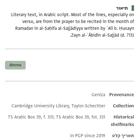
תיאור
Literary text, in Arabic script. Most of the lines, especially on
verso, are from the prayer to be recited in the month of
Ramadan in al-Ṣaḥifa al-Sajjādiyya written by ʿAlī b. Ḥusayn
Zayn al-ʿĀbidīn al-Sajjād (d. 713).
תגים
dimme
Additional metadata
Geniza
Provenance
Cambridge University Library, Taylor-Schechter
Collection
TS Arabic Box 39, f. 331; TS Arabic Box 39, fol. 331
Historical
shelfmarks
תאריך קלט
In PGP since 2019