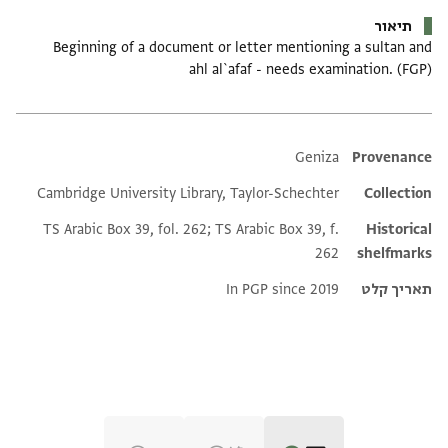
תיאור
Beginning of a document or letter mentioning a sultan and
ahl al`afaf - needs examination. (FGP)
Additional metadata
Geniza
Provenance
Cambridge University Library, Taylor-Schechter
Collection
TS Arabic Box 39, fol. 262; TS Arabic Box 39, f.
Historical
262
shelfmarks
תאריך קלט
In PGP since 2019