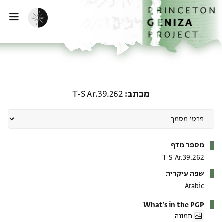
ף הבית
ילוג לתוכן
הפעלת מצב כהה
פתי
מכתב: T-S Ar.39.262
מכתב
T-S Ar.39.262
מטא-דאטא
מספר מדף
T-S Ar.39.262
שפה עיקרית
Arabic
What's in the PGP
תמונה