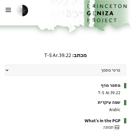
ף הבית
ילוג לתוכן
הפעלת מצב כהה
פתי
מכתב: T-S Ar.39.22
מכתב
T-S Ar.39.22
מטא-דאטא
מספר מדף
T-S Ar.39.22
שפה עיקרית
Arabic
What's in the PGP
תמונה