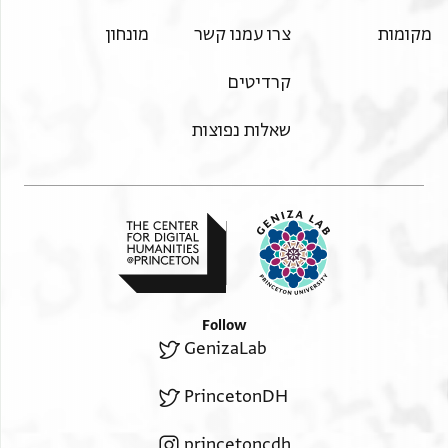
מקומות
צרו עמנו קשר
מונחון
קרדיטים
שאלות נפוצות
Follow
GenizaLab
PrincetonDH
princetoncdh