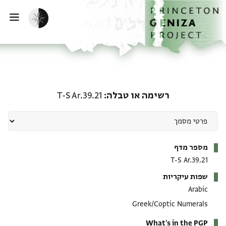
ף הבית
ילוג לתוכן
הפעלת מצב כהה
פתי
רשימה או טבלה: T-S Ar.39.21
רשימה או טבלה
T-S Ar.39.21
מטא-דאטא
מספר מדף
T-S Ar.39.21
שפות עיקריות
Arabic
Greek/Coptic Numerals
What's in the PGP