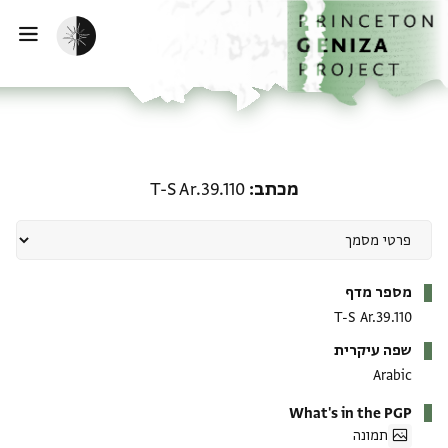
ף הבית
ילוג לתוכן
הפעלת מצב כהה
פתי
מכתב: T-S Ar.39.110
מכתב
T-S Ar.39.110
מטא-דאטא
מספר מדף
T-S Ar.39.110
שפה עיקרית
Arabic
What's in the PGP
תמונה