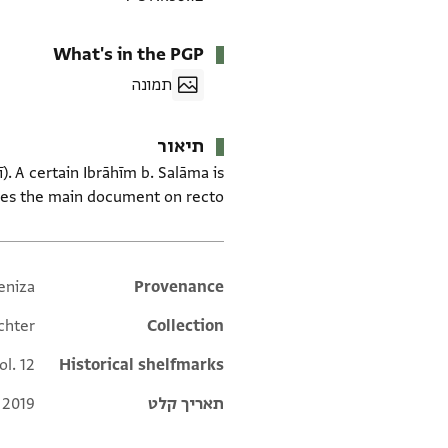
What's in the PGP
תמונה
תיאור
ī). A certain Ibrāhīm b. Salāma is
ces the main document on recto.
eniza
Additional metadata
Provenance
chter
Collection
ol. 12
Historical shelfmarks
תאריך קלט
 2019