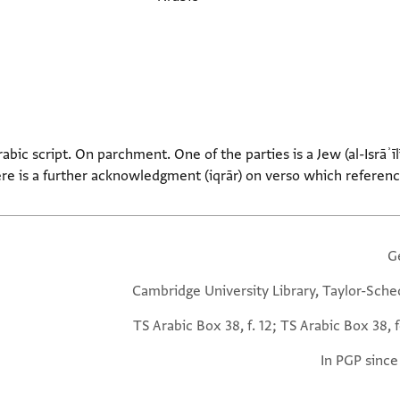
rabic script. On parchment. One of the parties is a Jew (al-Isrāʾīl
e is a further acknowledgment (iqrār) on verso which referen
G
Cambridge University Library, Taylor-Sche
TS Arabic Box 38, f. 12; TS Arabic Box 38, f
In PGP since