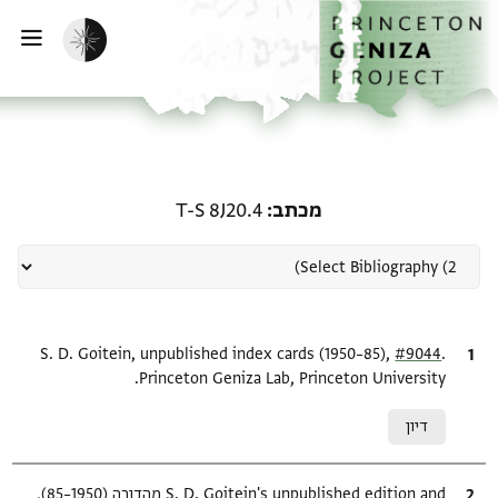
ף הבית
ילוג לתוכן
הפעלת מצב כהה
פתי
רשומה קשורה ל-מכתב: T-S 8J20.4
מכתב
T-S 8J20.4
.
ציטוט
#9044
S. D. Goitein, unpublished index cards (1950–85),
Princeton Geniza Lab, Princeton University.
Relation to document
דיון
ציטוט
S. D. Goitein's unpublished edition and מהדורה (1950–85),