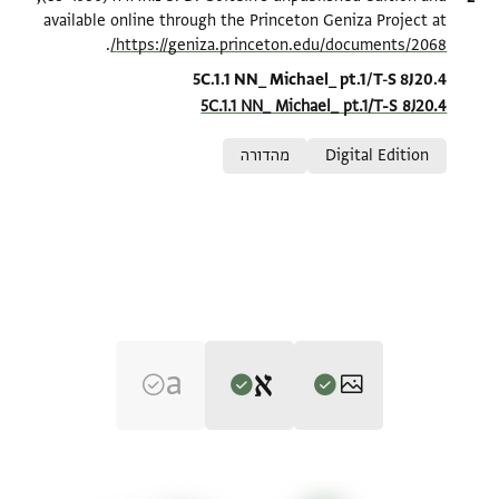
available online through the Princeton Geniza Project at
.
https://geniza.princeton.edu/documents/2068/
Location in source
5C.1.1 NN_ Michael_ pt.1/T-S 8J20.4
5C.1.1 NN_ Michael_ pt.1/T-S 8J20.4
Relation to document
Digital Edition
מהדורה
Editor: Goitein, S. D.
T-S 8J20.4 1r
הגדל וסובב