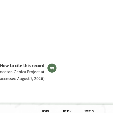
T-S Ar.35.396 1v
T-S Ar.35.396 1r
תנאי היתר שימוש בתצלום
How to cite this record:
inceton Geniza Project at
accessed August 7, 2026).
חיפוש
אודות
עזרה