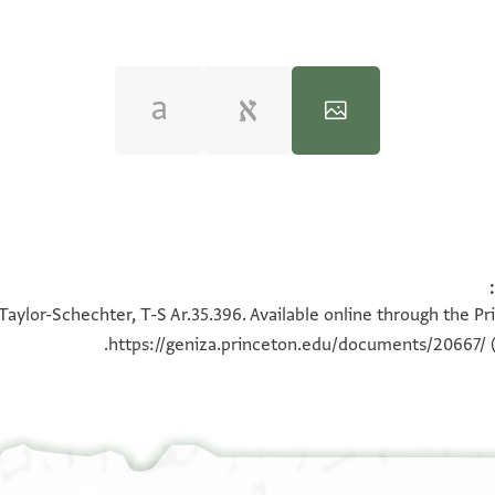
100%
100%
Taylor-Schechter, T-S Ar.35.396. Available online through the Pr
https://geniza.princeton.edu/documents/20667/
(