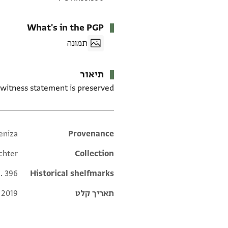
What's in the PGP
תמונה
תיאור
 witness statement is preserved.
eniza
Additional metadata
Provenance
chter
Collection
l. 396
Historical shelfmarks
תאריך קלט
 2019