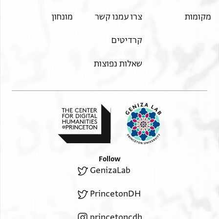
מקומות
צרו עמנו קשר
מונחון
קרדיטים
שאלות נפוצות
Follow
GenizaLab
PrincetonDH
princetoncdh