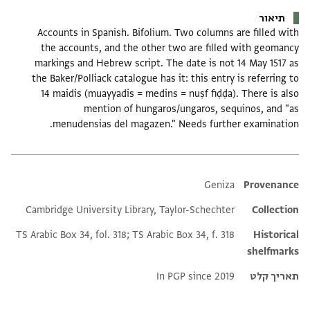
תיאור
Accounts in Spanish. Bifolium. Two columns are filled with
the accounts, and the other two are filled with geomancy
markings and Hebrew script. The date is not 14 May 1517 as
the Baker/Polliack catalogue has it: this entry is referring to
14 maidis (muayyadis = medins = nuṣf fiḍḍa). There is also
mention of hungaros/ungaros, sequinos, and "as
menudensias del magazen." Needs further examination.
Additional metadata
Geniza
Provenance
Cambridge University Library, Taylor-Schechter
Collection
TS Arabic Box 34, fol. 318; TS Arabic Box 34, f. 318
Historical
shelfmarks
תאריך קלט
In PGP since 2019