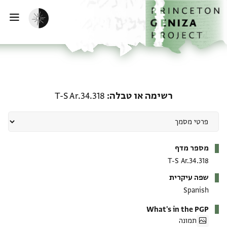
ף הבית
ילוג לתוכן
הפעלת מצב כהה
פתי
רשימה או טבלה: T-S Ar.34.318
רשימה או טבלה
T-S Ar.34.318
מטא-דאטא
מספר מדף
T-S Ar.34.318
שפה עיקרית
Spanish
What's in the PGP
תמונה