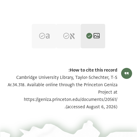
T-S Ar.34.318 1r
הגדל וסובב
How to cite this record:
T-S Ar.34.318 1v
הגדל וסובב
Cambridge University Library, Taylor-Schechter, T-S
Ar.34.318. Available online through the Princeton Geniza
Project at
תנאי היתר שימוש בתצלום
https://geniza.princeton.edu/documents/20561/
(accessed August 6, 2026).