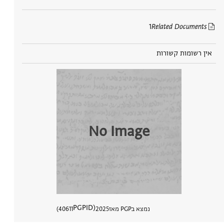
1
Related Documents
אין רשומות קשורות
No Image
PGPID
נמצא בPGP מאז
2025
40611
הצגת פר