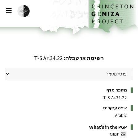
ף הבית
ילוג לתוכן
הפעלת מצב כהה
פתי
רשימה או טבלה: T-S Ar.34.22
רשימה או טבלה
T-S Ar.34.22
מטא-דאטא
מספר מדף
T-S Ar.34.22
שפה עיקרית
Arabic
What's in the PGP
תמונה