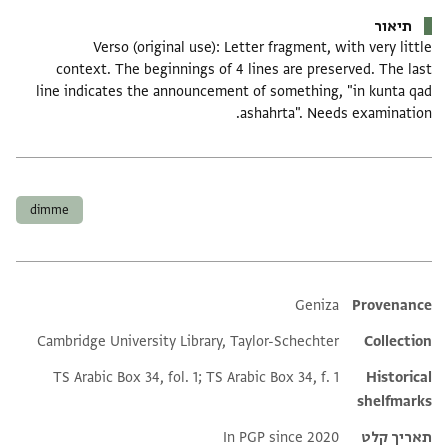
תיאור
Verso (original use): Letter fragment, with very little
context. The beginnings of 4 lines are preserved. The last
line indicates the announcement of something, "in kunta qad
ashahrta". Needs examination.
תגים
dimme
Additional metadata
Geniza
Provenance
Cambridge University Library, Taylor-Schechter
Collection
TS Arabic Box 34, fol. 1; TS Arabic Box 34, f. 1
Historical
shelfmarks
תאריך קלט
In PGP since 2020