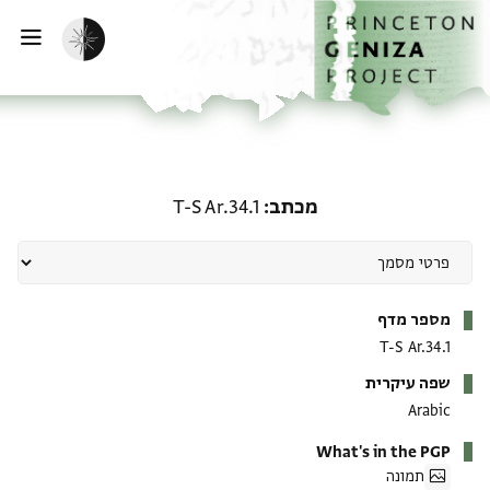
ף הבית
ילוג לתוכן
הפעלת מצב כהה
פתי
מכתב: T-S Ar.34.1
מכתב
T-S Ar.34.1
מטא-דאטא
מספר מדף
T-S Ar.34.1
שפה עיקרית
Arabic
What's in the PGP
תמונה