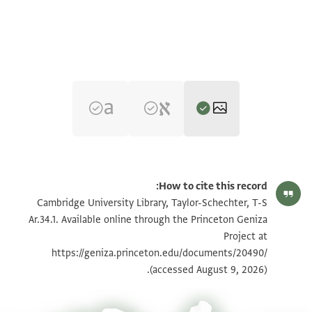
T-S Ar.34.1 1r
How to cite this record:
T-S Ar.34.1 1v
הגדל וסובב
Cambridge University Library, Taylor-Schechter, T-S
Ar.34.1. Available online through the Princeton Geniza
Project at
תנאי היתר שימוש בתצלום
https://geniza.princeton.edu/documents/20490/
(accessed August 9, 2026).