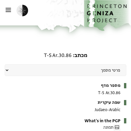
ף הבית
ילוג לתוכן
הפעלת מצב כהה
פתי
מכתב: T-S Ar.30.86
מכתב
T-S Ar.30.86
מטא-דאטא
מספר מדף
T-S Ar.30.86
שפה עיקרית
Judaeo-Arabic
What's in the PGP
תמונה