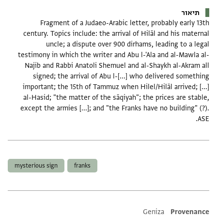
תיאור
Fragment of a Judaeo-Arabic letter, probably early 13th
century. Topics include: the arrival of Hilāl and his maternal
uncle; a dispute over 900 dirhams, leading to a legal
testimony in which the writer and Abu l-'Ala and al-Mawla al-
Najib and Rabbi Anatoli Shemuel and al-Shaykh al-Akram all
signed; the arrival of Abu l-[...] who delivered something
important; the 15th of Tammuz when Hilel/Hilāl arrived; [...]
al-Hasid; "the matter of the sāqiyah"; the prices are stable,
except the armies [...]; and "the Franks have no building" (?).
ASE.
תגים
mysterious sign
franks
Additional metadata
Geniza
Provenance