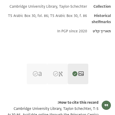
Cambridge University Library, Taylor-Schechter
Collection
TS Arabic Box 30, fol. 86; TS Arabic Box 30, f. 86
Historical
shelfmarks
תאריך קלט
In PGP since 2020
T-S Ar.30.86 1r
הגדל וסובב
How to cite this record:
T-S Ar.30.86 1v
הגדל וסובב
Cambridge University Library, Taylor-Schechter, T-S
Ar.30.86. Available online through the Princeton Geniza