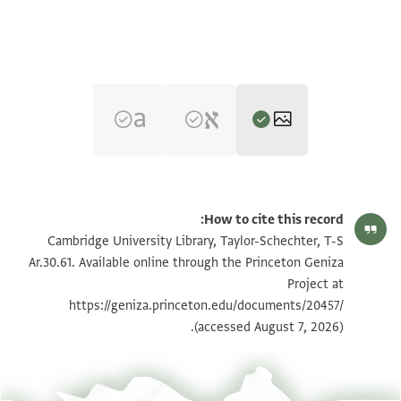
T-S Ar.30.61 1r
הגדל וסובב
How to cite this record:
T-S Ar.30.61 1v
הגדל וסובב
Cambridge University Library, Taylor-Schechter, T-S
Ar.30.61. Available online through the Princeton Geniza
Project at
תנאי היתר שימוש בתצלום
https://geniza.princeton.edu/documents/20457/
(accessed August 7, 2026).