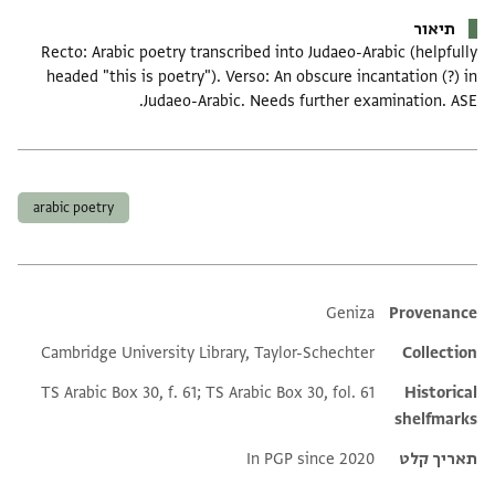
תיאור
Recto: Arabic poetry transcribed into Judaeo-Arabic (helpfully
headed "this is poetry"). Verso: An obscure incantation (?) in
Judaeo-Arabic. Needs further examination. ASE.
תגים
arabic poetry
Additional metadata
Geniza
Provenance
Cambridge University Library, Taylor-Schechter
Collection
TS Arabic Box 30, f. 61; TS Arabic Box 30, fol. 61
Historical
shelfmarks
תאריך קלט
In PGP since 2020