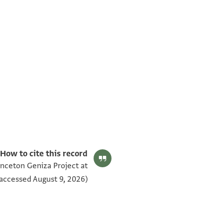
T-S Ar.30.238 1v
T-S Ar.30.238 1r
תנאי היתר שימוש בתצלום
How to cite this record:
inceton Geniza Project at
accessed August 9, 2026).