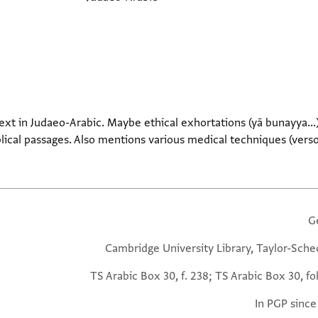
ext in Judaeo-Arabic. Maybe ethical exhortations (yā bunayya..
blical passages. Also mentions various medical techniques (verso
G
Cambridge University Library, Taylor-Sche
TS Arabic Box 30, f. 238; TS Arabic Box 30, fo
In PGP since