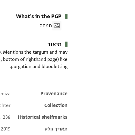
What's in the PGP
תמונה
תיאור
.). Mentions the targum and may
, bottom of righthand page) like
purgation and bloodletting.
eniza
Additional metadata
Provenance
chter
Collection
l. 238
Historical shelfmarks
תאריך קלט
 2019