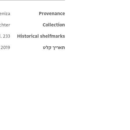
eniza
Additional metadata
Provenance
chter
Collection
l. 233
Historical shelfmarks
תאריך קלט
 2019