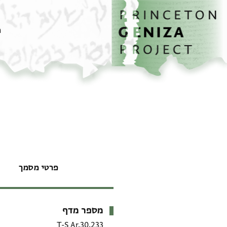
דף הבית
דילוג לתוכן
מ
פרטי מסמך
מספר מדף
מטא-דאטא
T-S Ar.30.233