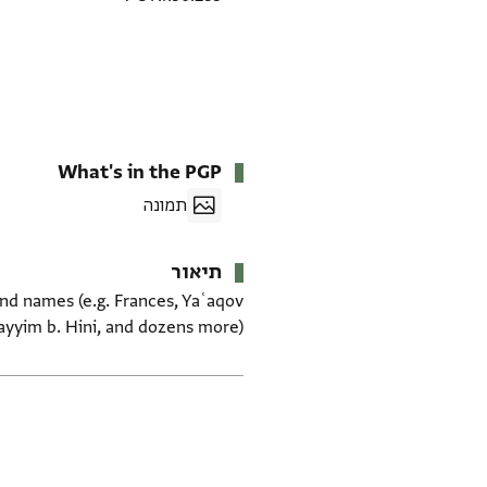
What's in the PGP
תמונה
תיאור
nd names (e.g. Frances, Yaʿaqov
ayyim b. Hini, and dozens more).
תגים