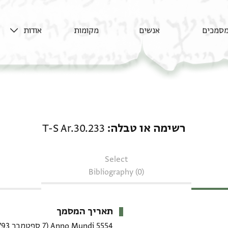
סמכים
אנשים
מקומות
אודות
רשימה או טבלה: T-S Ar.30.233
רשימה או טבלה
T-S Ar.30.233
Select
Bibliography (0)
תאריך המסמך
5554 Anno Mundi
(7 ספטמבר 1793–24 ספטמבר 1794 CE)