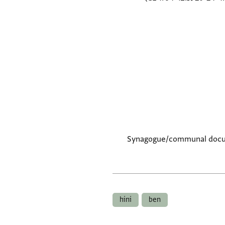
Synagogue/communal documen
hini
ben