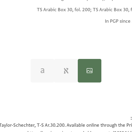
TS Arabic Box 30, fol. 200; TS Arabic Box 30, 
In PGP since
100%
100%
100%
100%
100%
100%
Taylor-Schechter, T-S Ar.30.200. Available online through the Pr