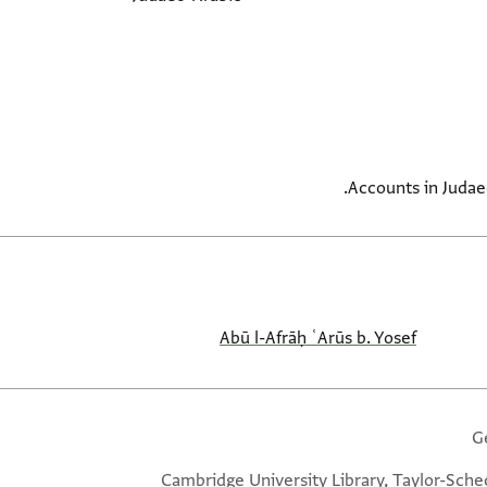
Accounts in Judaeo
Abū l-Afrāḥ ʿArūs b. Yosef
G
Cambridge University Library, Taylor-Sche