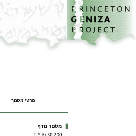
דף הבית
דילוג לתוכן
מ
פרטי מסמך
מספר מדף
מטא-דאטא
T-S Ar.30.200