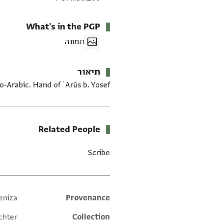
What's in the PGP
תמונה
תיאור
-Arabic. Hand of ʿArūs b. Yosef.
Related People
Scribe
eniza
Additional metadata
Provenance
chter
Collection