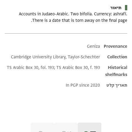
תיאור
Accounts in Judaeo-Arabic. Two bifolia. Currency: ashrafī.
There is a date that is torn away on the final page.
Additional metadata
Geniza
Provenance
Cambridge University Library, Taylor-Schechter
Collection
TS Arabic Box 30, fol. 193; TS Arabic Box 30, f. 193
Historical
shelfmarks
תאריך קלט
In PGP since 2020