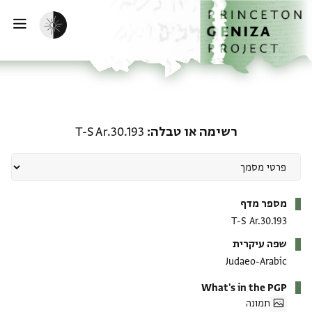
ף הבית
ילוג לתוכן
הפעלת מצב כהה
פתי
רשימה או טבלה: T-S Ar.30.193
רשימה או טבלה
T-S Ar.30.193
מטא-דאטא
מספר מדף
T-S Ar.30.193
שפה עיקרית
Judaeo-Arabic
What's in the PGP
תמונה