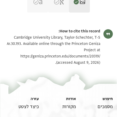
T-S Ar.30.193 1r
הגדל וסובב
How to cite this record:
T-S Ar.30.193 1v
הגדל וסובב
Cambridge University Library, Taylor-Schechter, T-S
Ar.30.193. Available online through the Princeton Geniza
T-S Ar.30.193 2r
הגדל וסובב
Project at
https://geniza.princeton.edu/documents/20319/
T-S Ar.30.193 2v
הגדל וסובב
(accessed August 9, 2026).
תנאי היתר שימוש בתצלום
חיפוש
אודות
עזרה
מסמכים
מקורות
כיצד לצטט