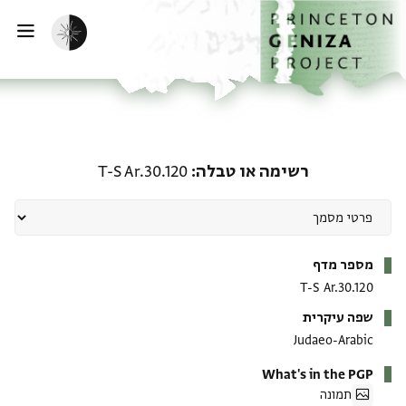
ף הבית
ילוג לתוכן
הפעלת מצב כהה
פתי
רשימה או טבלה: T-S Ar.30.120
רשימה או טבלה
T-S Ar.30.120
מטא-דאטא
מספר מדף
T-S Ar.30.120
שפה עיקרית
Judaeo-Arabic
What's in the PGP
תמונה