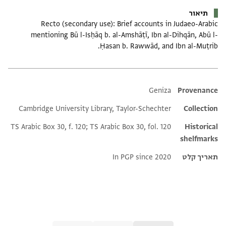
תיאור
Recto (secondary use): Brief accounts in Judaeo-Arabic
mentioning Bū l-Isḥāq b. al-Amshāṭī, Ibn al-Dihqān, Abū l-
Ḥasan b. Rawwād, and Ibn al-Muṭrib.
Additional metadata
Geniza
Provenance
Cambridge University Library, Taylor-Schechter
Collection
TS Arabic Box 30, f. 120; TS Arabic Box 30, fol. 120
Historical
shelfmarks
תאריך קלט
In PGP since 2020