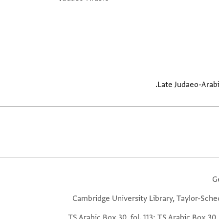
Late Judaeo-Arabic
G
Cambridge University Library, Taylor-Sche
TS Arabic Box 30, fol. 113; TS Arabic Box 30, 