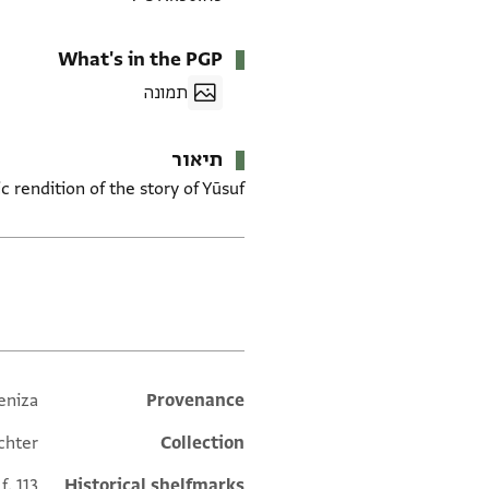
What's in the PGP
תמונה
תיאור
 rendition of the story of Yūsuf.
תגים
eniza
Additional metadata
Provenance
chter
Collection
f. 113
Historical shelfmarks