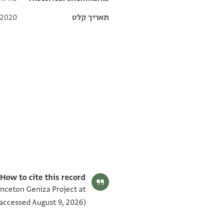
תאריך קלט
 2020
T-S Ar.30.113 1v
T-S Ar.30.113 1r
תנאי היתר שימוש בתצלום
How to cite this record:
rinceton Geniza Project at
accessed August 9, 2026).