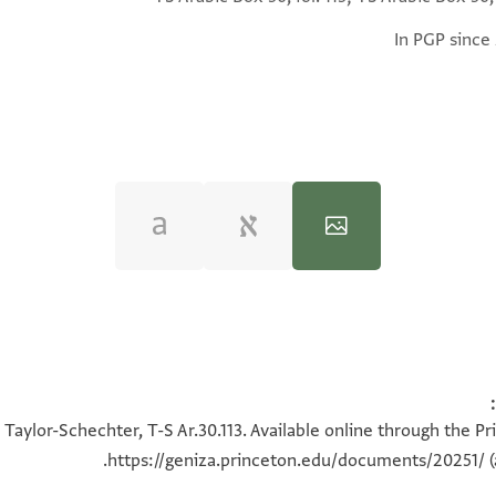
In PGP since
100%
100%
 Taylor-Schechter, T-S Ar.30.113. Available online through the P
https://geniza.princeton.edu/documents/20251/
(