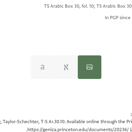
TS Arabic Box 30, fol. 10; TS Arabic Box 30,
In PGP since
100%
100%
 Taylor-Schechter, T-S Ar.30.10. Available online through the P
https://geniza.princeton.edu/documents/20236/
(