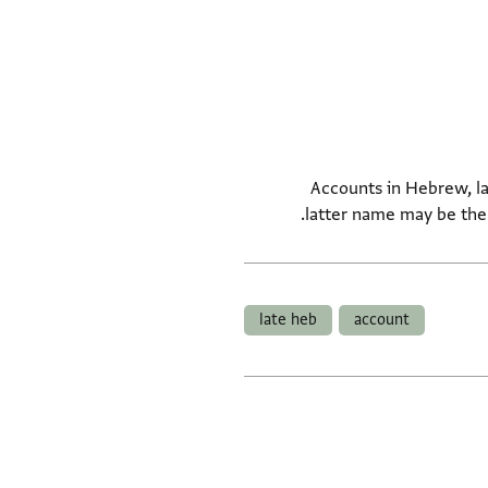
Accounts in Hebrew, la
latter name may be the
late heb
account