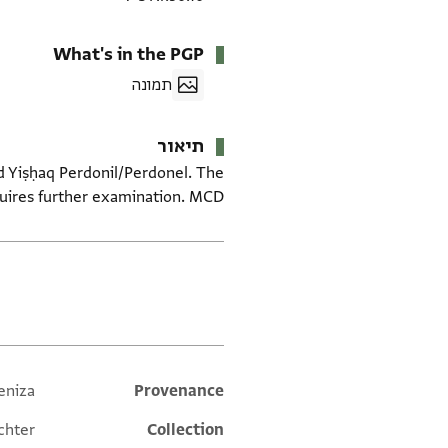
What's in the PGP
תמונה
תיאור
d Yiṣḥaq Perdonil/Perdonel. The
quires further examination. MCD.
תגים
eniza
Additional metadata
Provenance
chter
Collection