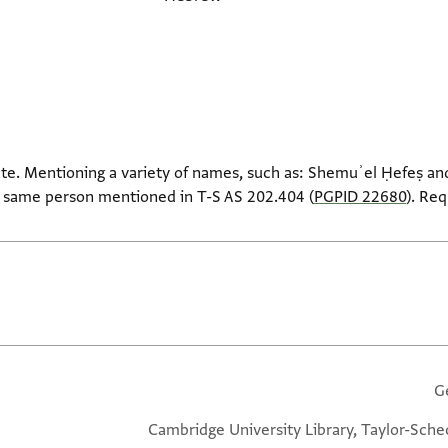
te. Mentioning a variety of names, such as: Shemuʾel Ḥefeṣ an
 same person mentioned in T-S AS 202.404 (
PGPID 22680
). Re
G
Cambridge University Library, Taylor-Sche