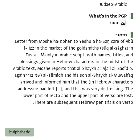
Judaeo-Arabic
What's in the PGP
תמונה
תיאור
Letter from Moshe ha-Kohen to Yeshuʿa ha-Sar, care of Abū
l-ʿIzz in the market of the goldsmiths (sūq al-ṣāgha) in
Fusṭāṭ. Mainly in Arabic script, with names, titles, and
blessings given in Hebrew characters in the midst of the
Arabic text. Moshe reports that al-Shaykh al-Ajall al-Sadīd b.
al-Tilmīdh and his son al-Shaykh al-Muwaffaq (שמ צורו again
in Hebrew characters) arrived and informed him that the
addressee had left [...], and this was very distressing. The
lower part of recto and the upper part of verso are lost.
There are subsequent Hebrew pen trials on verso.
תגים
bialphabetic