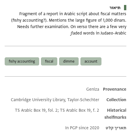
תיאור
Fragment of a report in Arabic script about fiscal matters
(fishy accounting?). Mentions the large figure of 1,000 dinars.
Needs further examination. On verso there are a few very
faded words in Judaeo-Arabicز
תגים
fishy accounting
fiscal
dimme
account
Additional metadata
Geniza
Provenance
Cambridge University Library, Taylor-Schechter
Collection
TS Arabic Box 19, fol. 2; TS Arabic Box 19, f. 2
Historical
shelfmarks
תאריך קלט
In PGP since 2020