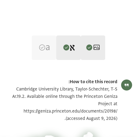
Editors: Elbaum, Alan; Umrethwala, Yusuf
T-S Ar.19.2 1r
הגדל וסובב
Alan Elbaum and Yusuf Umrethwala's digital edition (2025).
How to cite this record:
T-S Ar.19.2 1v
הגדל וסובב
Cambridge University Library, Taylor-Schechter, T-S
Ar.19.2. Available online through the Princeton Geniza
T-S Ar.19.2 recto
Project at
[]
https://geniza.princeton.edu/documents/20198/
]....[ ]ـصهو واخذ عبده ويعـ…….
תנאי היתר שימוש בתצלום
(accessed August 9, 2026).
].... اخذ كتابه وجده عبده قد قدر لما لم يكاتبه عبده به ولا
]. قدر ما بحتاج اليه اسقف(؟) سعر الف دينار لتعظيم(؟؟) من