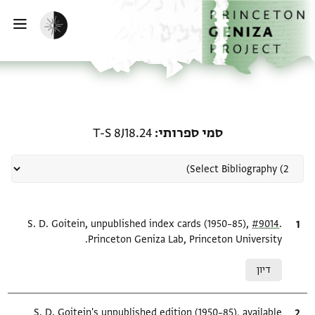
ף הבית
ילוג לתוכן
הפעלת מצב כהה
פתי
רשומה קשורה ל-סמי ספרותי:  8J18.24
סמי ספרותי
T-S 8J18.24
.
ציטוט
#9014
S. D. Goitein, unpublished index cards (1950–85),
Princeton Geniza Lab, Princeton University.
Relation to document
דיון
ציטוט
S. D. Goitein's unpublished edition (1950–85), available