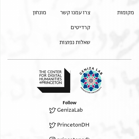
הברכות הננאמות על יד כל נביא וחוזה
ויברך את חמודיה השרים האדירים בר כגק
מקומות
צרו עמנו קשר
מונחון
מרנו ורבנו חנניה השר הגדול נזר השרים
שר בית ישראל זכר צדיק לברכה האל
קרדיטים
מוצל הדה אלאצטר (!) לה צהר מזוג לאכתה
שאלות נפוצות
] אלי אלממלוך יום אלאחד אלתאלת עשר
] טב[ת ] ל יא מולאי
Follow
GenizaLab
PrincetonDH