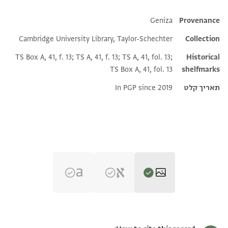
Additional metadata
Geniza
Provenance
Cambridge University Library, Taylor-Schechter
Collection
TS Box A, 41, f. 13; TS A, 41, f. 13; TS A, 41, fol. 13;
Historical
TS Box A, 41, fol. 13
shelfmarks
תאריך קלט
In PGP since 2019
T-S A41.13 1r
הגדל וסובב