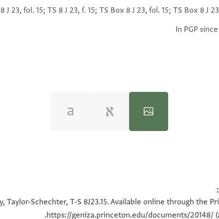
8 J 23, fol. 15; TS 8 J 23, f. 15; TS Box 8 J 23, fol. 15; TS Box 8 J 23,
In PGP since
100%
100%
, Taylor-Schechter, T-S 8J23.15. Available online through the P
https://geniza.princeton.edu/documents/20148/
(