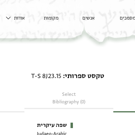
סמכים
אנשים
מקומות
אודות
טקסט ספרותי: T-S 8J23.15
טקסט ספרותי
T-S 8J23.15
Select
Bibliography (0)
שפה עיקרית
Judaeo-Arabic