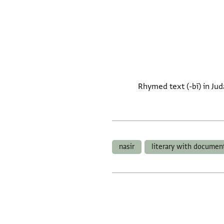
Rhymed text (-bī) in Jud
nasir
literary with documen