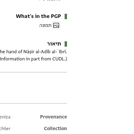
What's in the PGP
תמונה
תיאור
 hand of Nāṣir al-Adīb al-ʿIbrī.
(Information in part from CUDL.)
תגים
eniza
Additional metadata
Provenance
chter
Collection