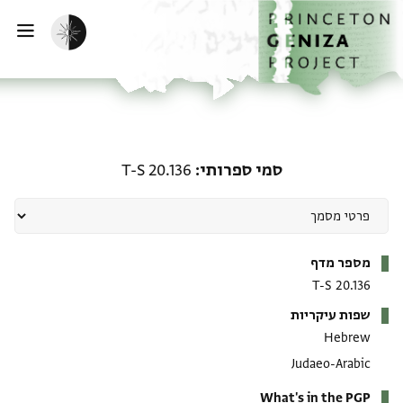
ף הבית
ילוג לתוכן
הפעלת מצב כהה
פתי
סמי ספרותי: T-S 20.136
סמי ספרותי
T-S 20.136
מטא-דאטא
מספר מדף
T-S 20.136
שפות עיקריות
Hebrew
Judaeo-Arabic
What's in the PGP