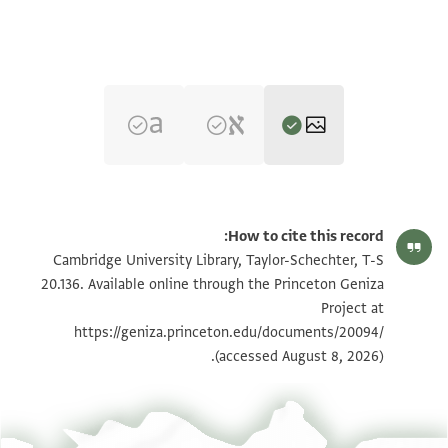
T-S 20.136 1r
הגדל וסובב
How to cite this record:
T-S 20.136 1v
הגדל וסובב
Cambridge University Library, Taylor-Schechter, T-S
20.136. Available online through the Princeton Geniza
Project at
תנאי היתר שימוש בתצלום
https://geniza.princeton.edu/documents/20094/
(accessed August 8, 2026).