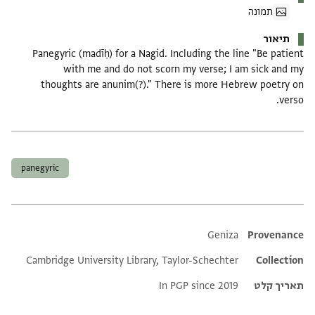
תמונה
תיאור
Panegyric (madīḥ) for a Nagid. Including the line "Be patient
with me and do not scorn my verse; I am sick and my
thoughts are anunim(?)." There is more Hebrew poetry on
verso.
תגים
panegyric
Additional metadata
Geniza
Provenance
Cambridge University Library, Taylor-Schechter
Collection
תאריך קלט
In PGP since 2019