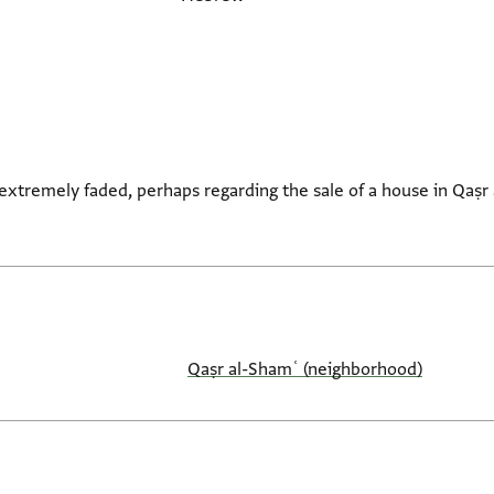
xtremely faded, perhaps regarding the sale of a house in Qaṣr 
Qaṣr al-Shamʿ (neighborhood)