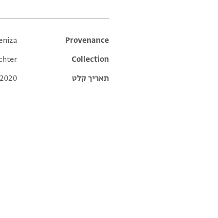
eniza
Additional metadata
Provenance
chter
Collection
תאריך קלט
 2020