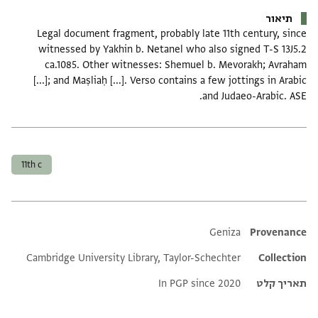
תיאור
Legal document fragment, probably late 11th century, since
witnessed by Yakhin b. Netanel who also signed T-S 13J5.2
ca.1085. Other witnesses: Shemuel b. Mevorakh; Avraham
[...]; and Maṣliaḥ [...]. Verso contains a few jottings in Arabic
and Judaeo-Arabic. ASE.
תגים
11th c
Additional metadata
Geniza
Provenance
Cambridge University Library, Taylor-Schechter
Collection
תאריך קלט
In PGP since 2020