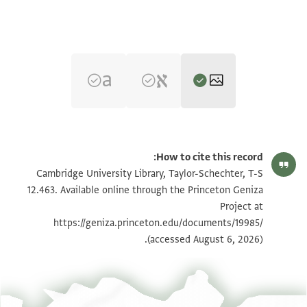
T-S 12.463 1r
הגדל וסובב
How to cite this record:
T-S 12.463 1v
הגדל וסובב
Cambridge University Library, Taylor-Schechter, T-S
12.463. Available online through the Princeton Geniza
Project at
תנאי היתר שימוש בתצלום
https://geniza.princeton.edu/documents/19985/
(accessed August 6, 2026).