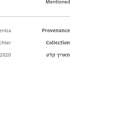
Mentioned
eniza
Additional metadata
Provenance
chter
Collection
תאריך קלט
 2020