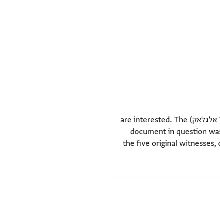
Confirmation of a former deed of sale in which Yosef and Maymūn sons of Yaʿaqov al-Ghallāq (? אלגלאק) are interested. The
document in question was 
the five original witnesses, 