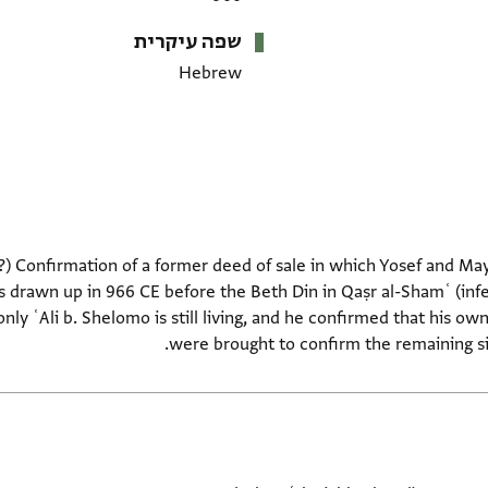
שפה עיקרית
Hebrew
drawn up in 966 CE before the Beth Din in Qaṣr al-Shamʿ (infer
only ʿAli b. Shelomo is still living, and he confirmed that his ow
were brought to confirm the remaining si