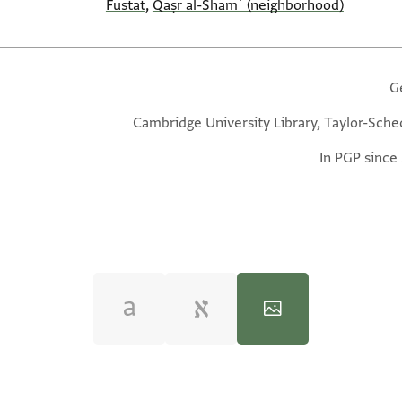
Fustat
,
Qaṣr al-Shamʿ (neighborhood)
G
Cambridge University Library, Taylor-Sche
In PGP since