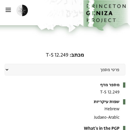
ף הבית
ילוג לתוכן
הפעלת מצב כהה
פתי
מכתב: T-S 12.249
מכתב
T-S 12.249
מטא-דאטא
מספר מדף
T-S 12.249
שפות עיקריות
Hebrew
Judaeo-Arabic
What's in the PGP