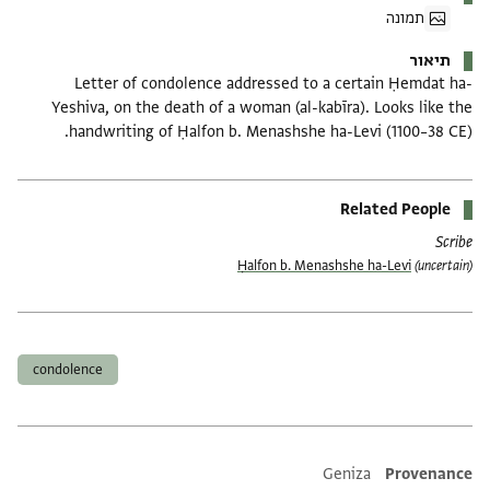
תמונה
תיאור
Letter of condolence addressed to a certain Ḥemdat ha-
Yeshiva, on the death of a woman (al-kabīra). Looks like the
handwriting of Ḥalfon b. Menashshe ha-Levi (1100–38 CE).
Related People
Scribe
Ḥalfon b. Menashshe ha-Levi
(uncertain)
תגים
condolence
Additional metadata
Geniza
Provenance