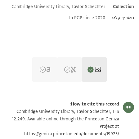
Cambridge University Library, Taylor-Schechter
Collection
תאריך קלט
In PGP since 2020
T-S 12.249 1r
הגדל וסובב
How to cite this record:
T-S 12.249 1v
הגדל וסובב
Cambridge University Library, Taylor-Schechter, T-S
12.249. Available online through the Princeton Geniza
Project at
תנאי היתר שימוש בתצלום
https://geniza.princeton.edu/documents/19923/