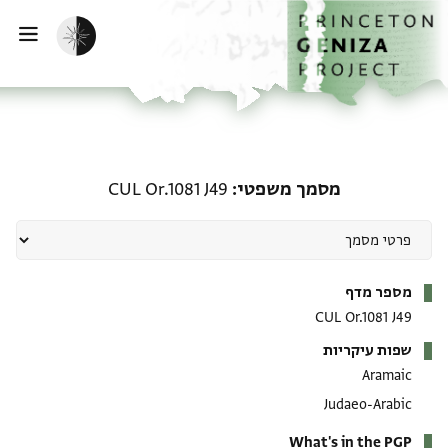
ף הבית
ילוג לתוכן
הפעלת מצב כהה
פתי
מסמך משפטי: CUL Or.1081 J49
מסמך משפטי
CUL Or.1081 J49
מטא-דאטא
מספר מדף
CUL Or.1081 J49
שפות עיקריות
Aramaic
Judaeo-Arabic
What's in the PGP