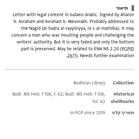
תיאור
Letter with legal content in Judaeo-Arabic. Signed by Aharon
b. Avraham and Avraham b. Mevorakh. Probably addressed to
the Nagid (al-ḥaḍra al-rayyisiyya, raʾs al-mathība). It may
concern a man who was insulting people and challenging the
writers' authority. But it is very faded and only the bottom
part is preserved. May be related to ENA NS 2.20 (
PGPID
2671
). Needs further examination.
Bodleian Library
Additional metadata
Collection
Bodl. MS Heb. f 108, f. 62; Bodl. MS Heb. f 108,
Historical
fol. 62
shelfmarks
תאריך קלט
In PGP since 2019