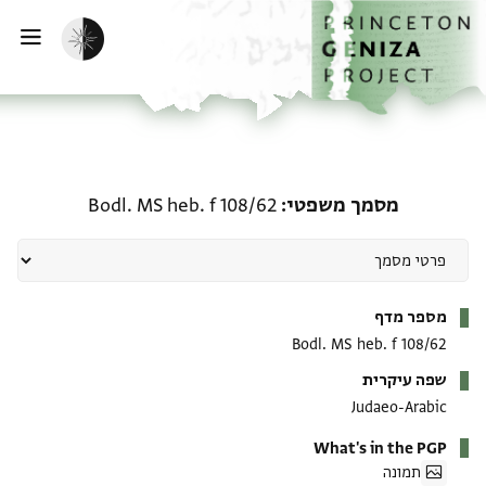
ף הבית
ילוג לתוכן
הפעלת מצב כהה
פתי
מסמך משפטי: Bodl. MS heb. f 108/62
מסמך משפטי
Bodl. MS heb. f 108/62
מטא-דאטא
מספר מדף
Bodl. MS heb. f 108/62
שפה עיקרית
Judaeo-Arabic
What's in the PGP
תמונה