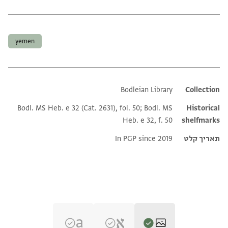
תגים
yemen
Bodleian Library
Additional metadata
Collection
Bodl. MS Heb. e 32 (Cat. 2631), fol. 50; Bodl. MS
Historical
Heb. e 32, f. 50
shelfmarks
תאריך קלט
In PGP since 2019