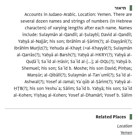
תיאור
Accounts in Judaeo-Arabic. Location: Yemen. There are
several dozen names and strings of numbers (in Hebrew
characters) of varying lengths after each name. Names
include: Sulaymān al-Qandīl; al-Ṣulayḥī; David al-Qandīl;
Yaḥyā al-Najjār; his son; Ibrāhīm al-Ṣārim(?); al-Dayyānī(?);
Ibrāhīm Murjiz(?); Yehuda al-Khayṭ (=al-Khayyāṭ?); Sulaymān
al-Qarrās(?); Yaḥyā al-Barsh(?); Yaḥyā al-HKRY(?); Yaḥyā al-
Quḍāʿī; Saʿīd al-Ḥāsir; Saʿīd al-[...]; al-DQL(?); Yaḥyā b.
Shemuel; his son; Saʿīd b. Moshe; his son David; Pinḥas;
Manṣūr; al-Qibālī(?); Sulaymān al-Tanʿumī(?); Saʿīd al-
Ashwal(?); Yosef al-Jamal; Yaʿqūb al-Ṣārim(?); Yaḥyā al-
ḤṬB(?); his son Yeshuʿa; Sālim; Saʿīd b. Yaḥyā; his son; Saʿīd
al-Kohen; Yiṣḥaq al-Kohen; Yosef al-Dhamārī; Yosef b. Sālim
Related Places
Location
Yemen