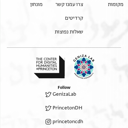
מקומות
צרו עמנו קשר
מונחון
קרדיטים
שאלות נפוצות
Follow
GenizaLab
PrincetonDH
princetoncdh