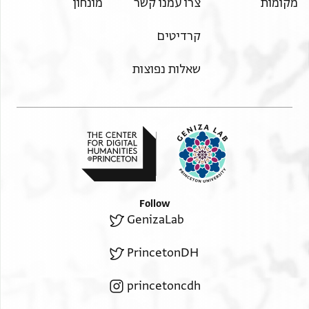
מקומות
צרו עמנו קשר
מונחון
ענדהם למא קמת פי
הדא] אלמכאן סא[עה] ואחדה ועלית אצחאבנא אדא ראוני
קרדיטים
מתצרף פי
קבץ מא אשתגלה יחסבו אן אנא באקי עלא אלצמאן ואן
שאלות נפוצות
אלבקר מלכי
ווחק אלברית אן בקי לי פי גמיע דלך אלי שרב מע אנסאן
אן קאצי יסמא אבי עבד אללה
ואנסאן עאריל קאבץ ואלשרב מן פאידה אפרצוהא לא
לחסב בטאלתי קאלו
[. . .] . . בלד[. . . . . . . . .] . . בל אן אכר ואלאן אסאל
אללה תעא ואסאל חצרה
Follow
Recto - right margin
GenizaLab
רבינו הר[ב] המב[הק ראש
ה]ישיבה אן יכ[פ]יני אמר
PrincetonDH
האדא אלאנסאן לאגל אנה אהלי
]. ן גריב רב מ[א] כאן פיה
princetoncdh
] . . . . בגאה חצרתה