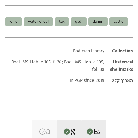
תגים
wine
waterwheel
tax
qadi
damin
cattle
Bodleian Library
Additional metadata
Collection
Bodl. MS Heb. e 105, f. 38; Bodl. MS Heb. e 105,
Historical
fol. 38
shelfmarks
תאריך קלט
In PGP since 2019