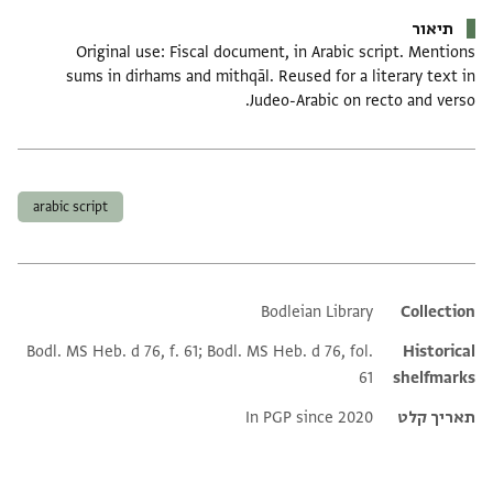
תיאור
Original use: Fiscal document, in Arabic script. Mentions
sums in dirhams and mithqāl. Reused for a literary text in
Judeo-Arabic on recto and verso.
תגים
arabic script
Bodleian Library
Additional metadata
Collection
Bodl. MS Heb. d 76, f. 61; Bodl. MS Heb. d 76, fol.
Historical
61
shelfmarks
תאריך קלט
In PGP since 2020